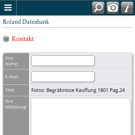
Roland Datenbank
Kontakt
Ihre
Name:
E-Mail:
Fotos: Begräbnisse Kauffung 1801 Pag.24
Titel:
Ihre
Mitteilung: