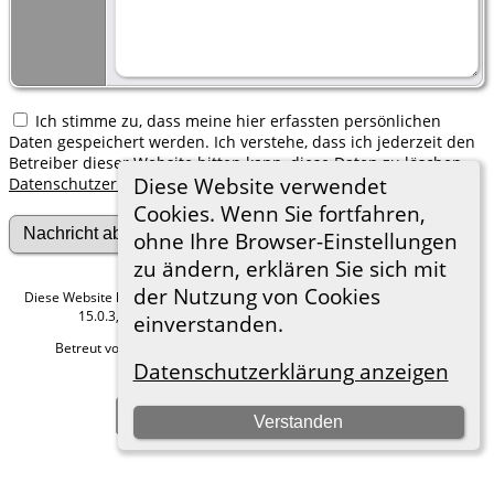
Ich stimme zu, dass meine hier erfassten persönlichen
Daten gespeichert werden. Ich verstehe, dass ich jederzeit den
Betreiber dieser Website bitten kann, diese Daten zu löschen.
Diese Website verwendet
Datenschutzerklärung
Cookies. Wenn Sie fortfahren,
ohne Ihre Browser-Einstellungen
zu ändern, erklären Sie sich mit
der Nutzung von Cookies
Diese Website läuft mit
The Next Generation of Genealogy Sitebuilding
v.
15.0.3, programmiert von Darrin Lythgoe © 2001-2026.
einverstanden.
Betreut von
Roland zu Dortmund e.V.
. |
Datenschutzerklärung
.
Datenschutzerklärung anzeigen
Hier geht es zum Impressum
Zur Desktop-Webseite wechseln
Verstanden