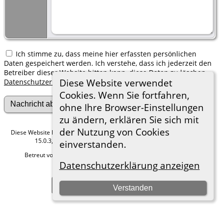
Ich stimme zu, dass meine hier erfassten persönlichen
Daten gespeichert werden. Ich verstehe, dass ich jederzeit den
Betreiber dieser Website bitten kann, diese Daten zu löschen.
Diese Website verwendet
Datenschutzerklärung
Cookies. Wenn Sie fortfahren,
ohne Ihre Browser-Einstellungen
zu ändern, erklären Sie sich mit
der Nutzung von Cookies
Diese Website läuft mit
The Next Generation of Genealogy Sitebuilding
v.
15.0.3, programmiert von Darrin Lythgoe © 2001-2026.
einverstanden.
Betreut von
Roland zu Dortmund e.V.
. |
Datenschutzerklärung
.
Datenschutzerklärung anzeigen
Hier geht es zum Impressum
Zur Desktop-Webseite wechseln
Verstanden