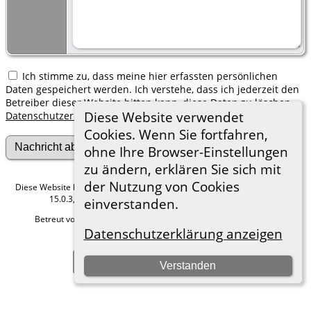
Ich stimme zu, dass meine hier erfassten persönlichen
Daten gespeichert werden. Ich verstehe, dass ich jederzeit den
Betreiber dieser Website bitten kann, diese Daten zu löschen.
Diese Website verwendet
Datenschutzerklärung
Cookies. Wenn Sie fortfahren,
ohne Ihre Browser-Einstellungen
zu ändern, erklären Sie sich mit
der Nutzung von Cookies
Diese Website läuft mit
The Next Generation of Genealogy Sitebuilding
v.
15.0.3, programmiert von Darrin Lythgoe © 2001-2026.
einverstanden.
Betreut von
Roland zu Dortmund e.V.
. |
Datenschutzerklärung
.
Datenschutzerklärung anzeigen
Hier geht es zum Impressum
Zur Desktop-Webseite wechseln
Verstanden