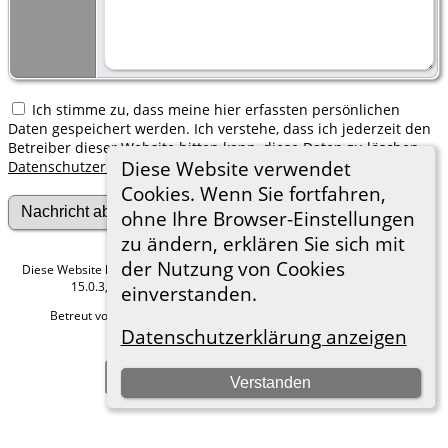
Ich stimme zu, dass meine hier erfassten persönlichen
Daten gespeichert werden. Ich verstehe, dass ich jederzeit den
Betreiber dieser Website bitten kann, diese Daten zu löschen.
Diese Website verwendet
Datenschutzerklärung
Cookies. Wenn Sie fortfahren,
ohne Ihre Browser-Einstellungen
zu ändern, erklären Sie sich mit
der Nutzung von Cookies
Diese Website läuft mit
The Next Generation of Genealogy Sitebuilding
v.
15.0.3, programmiert von Darrin Lythgoe © 2001-2026.
einverstanden.
Betreut von
Roland zu Dortmund e.V.
. |
Datenschutzerklärung
.
Datenschutzerklärung anzeigen
Hier geht es zum Impressum
Zur Desktop-Webseite wechseln
Verstanden