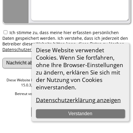
Ich stimme zu, dass meine hier erfassten persönlichen
Daten gespeichert werden. Ich verstehe, dass ich jederzeit den
Betreiber dieser Website bitten kann, diese Daten zu löschen.
Diese Website verwendet
Datenschutzerklärung
Cookies. Wenn Sie fortfahren,
ohne Ihre Browser-Einstellungen
zu ändern, erklären Sie sich mit
der Nutzung von Cookies
Diese Website läuft mit
The Next Generation of Genealogy Sitebuilding
v.
15.0.3, programmiert von Darrin Lythgoe © 2001-2026.
einverstanden.
Betreut von
Roland zu Dortmund e.V.
. |
Datenschutzerklärung
.
Datenschutzerklärung anzeigen
Hier geht es zum Impressum
Zur Desktop-Webseite wechseln
Verstanden