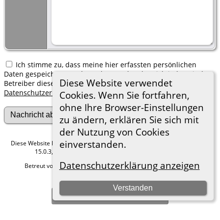
Ich stimme zu, dass meine hier erfassten persönlichen
Daten gespeichert werden. Ich verstehe, dass ich jederzeit den
Diese Website verwendet
Betreiber dieser Website bitten kann, diese Daten zu löschen.
Datenschutzerklärung
Cookies. Wenn Sie fortfahren,
ohne Ihre Browser-Einstellungen
zu ändern, erklären Sie sich mit
der Nutzung von Cookies
einverstanden.
Diese Website läuft mit
The Next Generation of Genealogy Sitebuilding
v.
15.0.3, programmiert von Darrin Lythgoe © 2001-2026.
Datenschutzerklärung anzeigen
Betreut von
Roland zu Dortmund e.V.
. |
Datenschutzerklärung
.
Hier geht es zum Impressum
Verstanden
Zur Desktop-Webseite wechseln