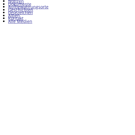
Notizen
Dokumente
Aufbewahrungsorte
Geschichten
Lesezeichen
Alben
Kontakt
Alle Medien