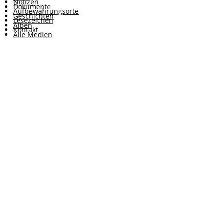
Notizen
Dokumente
Aufbewahrungsorte
Geschichten
Lesezeichen
Alben
Kontakt
Alle Medien