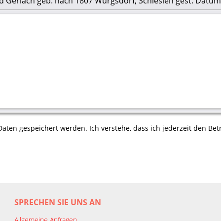
d Gerlach geb. nach 1807 Würgsdorf, Schlesien gest. Datu
aten gespeichert werden. Ich verstehe, dass ich jederzeit den Betr
SPRECHEN SIE UNS AN
Allgemeine Anfragen