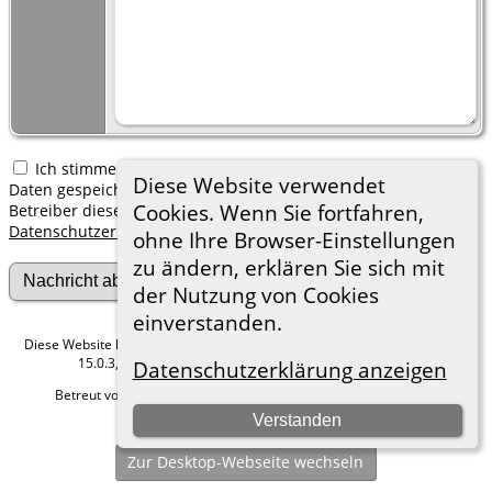
Ich stimme zu, dass meine hier erfassten persönlichen
Diese Website verwendet
Daten gespeichert werden. Ich verstehe, dass ich jederzeit den
Cookies. Wenn Sie fortfahren,
Betreiber dieser Website bitten kann, diese Daten zu löschen.
Datenschutzerklärung
ohne Ihre Browser-Einstellungen
zu ändern, erklären Sie sich mit
der Nutzung von Cookies
einverstanden.
Diese Website läuft mit
The Next Generation of Genealogy Sitebuilding
v.
15.0.3, programmiert von Darrin Lythgoe © 2001-2026.
Datenschutzerklärung anzeigen
Betreut von
Roland zu Dortmund e.V.
. |
Datenschutzerklärung
.
Verstanden
Hier geht es zum Impressum
Zur Desktop-Webseite wechseln