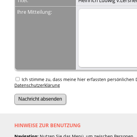
Titel:
Heinrich Ludwig v.Lersner
Ihre Mitteilung:
Ich stimme zu, dass meine hier erfassten persönlichen D
Datenschutzerklärung
HINWEISE ZUR BENUTZUNG
Navigation:
Nutzen Sie das Menü, um zwischen Personen,