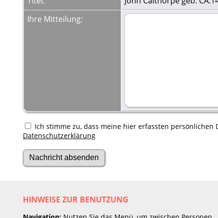
Titel:
John Calthorpe geb. CA.1
Ihre Mitteilung:
Ich stimme zu, dass meine hier erfassten persönlichen D
Datenschutzerklärung
HINWEISE ZUR BENUTZUNG
Navigation:
Nutzen Sie das Menü, um zwischen Personen,