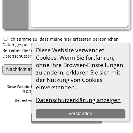
Ich stimme zu, dass meine hier erfassten persönlichen
Daten gespeichert werden. Ich verstehe, dass ich jederzeit den
Diese Website verwendet
Betreiber dieser Website bitten kann, diese Daten zu löschen.
Datenschutzerklärung
Cookies. Wenn Sie fortfahren,
ohne Ihre Browser-Einstellungen
zu ändern, erklären Sie sich mit
der Nutzung von Cookies
einverstanden.
Diese Website läuft mit
The Next Generation of Genealogy Sitebuilding
v.
15.0.3, programmiert von Darrin Lythgoe © 2001-2026.
Datenschutzerklärung anzeigen
Betreut von
Roland zu Dortmund e.V.
. |
Datenschutzerklärung
.
Hier geht es zum Impressum
Verstanden
Zur Desktop-Webseite wechseln