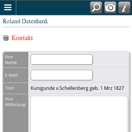
Roland Datenbank
Kontakt
Ihre
Name:
E-Mail:
Kunigunde v.Schellenberg geb. 1 Mrz 1827
Titel:
Ihre
Mitteilung: