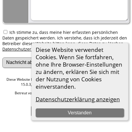
Ich stimme zu, dass meine hier erfassten persönlichen
Daten gespeichert werden. Ich verstehe, dass ich jederzeit den
Betreiber dieser Website bitten kann, diese Daten zu löschen.
Diese Website verwendet
Datenschutzerklärung
Cookies. Wenn Sie fortfahren,
ohne Ihre Browser-Einstellungen
zu ändern, erklären Sie sich mit
der Nutzung von Cookies
Diese Website läuft mit
The Next Generation of Genealogy Sitebuilding
v.
15.0.3, programmiert von Darrin Lythgoe © 2001-2026.
einverstanden.
Betreut von
Roland zu Dortmund e.V.
. |
Datenschutzerklärung
.
Datenschutzerklärung anzeigen
Hier geht es zum Impressum
Zur Desktop-Webseite wechseln
Verstanden