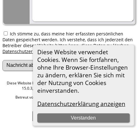
Ich stimme zu, dass meine hier erfassten persönlichen
Daten gespeichert werden. Ich verstehe, dass ich jederzeit den
Betreiber dieser Website bitten kann, diese Daten zu löschen.
Diese Website verwendet
Datenschutzerklärung
Cookies. Wenn Sie fortfahren,
ohne Ihre Browser-Einstellungen
zu ändern, erklären Sie sich mit
der Nutzung von Cookies
Diese Website läuft mit
The Next Generation of Genealogy Sitebuilding
v.
15.0.3, programmiert von Darrin Lythgoe © 2001-2026.
einverstanden.
Betreut von
Roland zu Dortmund e.V.
. |
Datenschutzerklärung
.
Datenschutzerklärung anzeigen
Hier geht es zum Impressum
Zur Desktop-Webseite wechseln
Verstanden