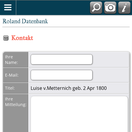
Roland Datenbank
Kontakt
Ihre
Name:
E-Mail:
Luise v.Metternich geb. 2 Apr 1800
Titel:
Ihre
Mitteilung: