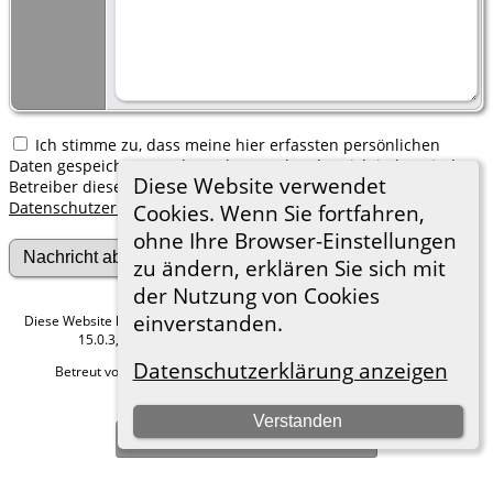
Ich stimme zu, dass meine hier erfassten persönlichen
Daten gespeichert werden. Ich verstehe, dass ich jederzeit den
Diese Website verwendet
Betreiber dieser Website bitten kann, diese Daten zu löschen.
Datenschutzerklärung
Cookies. Wenn Sie fortfahren,
ohne Ihre Browser-Einstellungen
zu ändern, erklären Sie sich mit
der Nutzung von Cookies
einverstanden.
Diese Website läuft mit
The Next Generation of Genealogy Sitebuilding
v.
15.0.3, programmiert von Darrin Lythgoe © 2001-2026.
Datenschutzerklärung anzeigen
Betreut von
Roland zu Dortmund e.V.
. |
Datenschutzerklärung
.
Hier geht es zum Impressum
Verstanden
Zur Desktop-Webseite wechseln