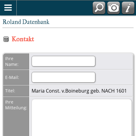
Roland Datenbank
Kontakt
Ihre
Name:
E-Mail:
Maria Const. v.Boineburg geb. NACH 1601
Titel:
Ihre
Mitteilung: