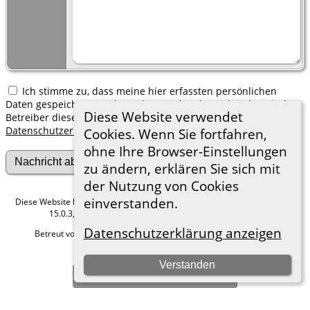
Ich stimme zu, dass meine hier erfassten persönlichen
Daten gespeichert werden. Ich verstehe, dass ich jederzeit den
Diese Website verwendet
Betreiber dieser Website bitten kann, diese Daten zu löschen.
Datenschutzerklärung
Cookies. Wenn Sie fortfahren,
ohne Ihre Browser-Einstellungen
zu ändern, erklären Sie sich mit
der Nutzung von Cookies
einverstanden.
Diese Website läuft mit
The Next Generation of Genealogy Sitebuilding
v.
15.0.3, programmiert von Darrin Lythgoe © 2001-2026.
Datenschutzerklärung anzeigen
Betreut von
Roland zu Dortmund e.V.
. |
Datenschutzerklärung
.
Hier geht es zum Impressum
Verstanden
Zur Desktop-Webseite wechseln