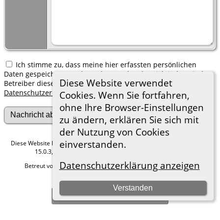
Ich stimme zu, dass meine hier erfassten persönlichen
Daten gespeichert werden. Ich verstehe, dass ich jederzeit den
Diese Website verwendet
Betreiber dieser Website bitten kann, diese Daten zu löschen.
Datenschutzerklärung
Cookies. Wenn Sie fortfahren,
ohne Ihre Browser-Einstellungen
zu ändern, erklären Sie sich mit
der Nutzung von Cookies
einverstanden.
Diese Website läuft mit
The Next Generation of Genealogy Sitebuilding
v.
15.0.3, programmiert von Darrin Lythgoe © 2001-2026.
Datenschutzerklärung anzeigen
Betreut von
Roland zu Dortmund e.V.
. |
Datenschutzerklärung
.
Hier geht es zum Impressum
Verstanden
Zur Desktop-Webseite wechseln