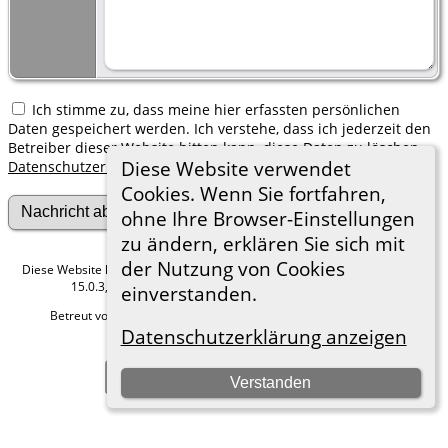
Ich stimme zu, dass meine hier erfassten persönlichen
Daten gespeichert werden. Ich verstehe, dass ich jederzeit den
Betreiber dieser Website bitten kann, diese Daten zu löschen.
Diese Website verwendet
Datenschutzerklärung
Cookies. Wenn Sie fortfahren,
ohne Ihre Browser-Einstellungen
zu ändern, erklären Sie sich mit
der Nutzung von Cookies
Diese Website läuft mit
The Next Generation of Genealogy Sitebuilding
v.
15.0.3, programmiert von Darrin Lythgoe © 2001-2026.
einverstanden.
Betreut von
Roland zu Dortmund e.V.
. |
Datenschutzerklärung
.
Datenschutzerklärung anzeigen
Hier geht es zum Impressum
Zur Desktop-Webseite wechseln
Verstanden