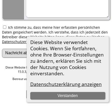
Ich stimme zu, dass meine hier erfassten persönlichen
Daten gespeichert werden. Ich verstehe, dass ich jederzeit den
Betreiber dieser Website bitten kann, diese Daten zu löschen.
Diese Website verwendet
Datenschutzerklärung
Cookies. Wenn Sie fortfahren,
ohne Ihre Browser-Einstellungen
zu ändern, erklären Sie sich mit
der Nutzung von Cookies
Diese Website läuft mit
The Next Generation of Genealogy Sitebuilding
v.
15.0.3, programmiert von Darrin Lythgoe © 2001-2026.
einverstanden.
Betreut von
Roland zu Dortmund e.V.
. |
Datenschutzerklärung
.
Datenschutzerklärung anzeigen
Hier geht es zum Impressum
Zur Desktop-Webseite wechseln
Verstanden