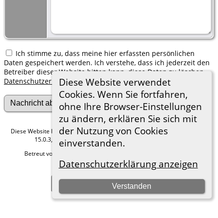
Ich stimme zu, dass meine hier erfassten persönlichen
Daten gespeichert werden. Ich verstehe, dass ich jederzeit den
Betreiber dieser Website bitten kann, diese Daten zu löschen.
Diese Website verwendet
Datenschutzerklärung
Cookies. Wenn Sie fortfahren,
ohne Ihre Browser-Einstellungen
zu ändern, erklären Sie sich mit
der Nutzung von Cookies
Diese Website läuft mit
The Next Generation of Genealogy Sitebuilding
v.
15.0.3, programmiert von Darrin Lythgoe © 2001-2026.
einverstanden.
Betreut von
Roland zu Dortmund e.V.
. |
Datenschutzerklärung
.
Datenschutzerklärung anzeigen
Hier geht es zum Impressum
Zur Desktop-Webseite wechseln
Verstanden