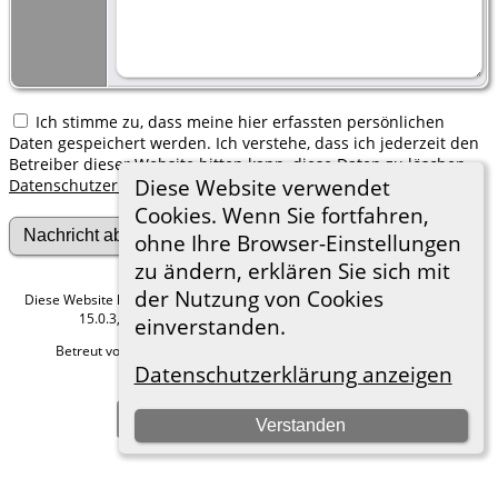
Ich stimme zu, dass meine hier erfassten persönlichen
Daten gespeichert werden. Ich verstehe, dass ich jederzeit den
Betreiber dieser Website bitten kann, diese Daten zu löschen.
Diese Website verwendet
Datenschutzerklärung
Cookies. Wenn Sie fortfahren,
ohne Ihre Browser-Einstellungen
zu ändern, erklären Sie sich mit
der Nutzung von Cookies
Diese Website läuft mit
The Next Generation of Genealogy Sitebuilding
v.
15.0.3, programmiert von Darrin Lythgoe © 2001-2026.
einverstanden.
Betreut von
Roland zu Dortmund e.V.
. |
Datenschutzerklärung
.
Datenschutzerklärung anzeigen
Hier geht es zum Impressum
Zur Desktop-Webseite wechseln
Verstanden