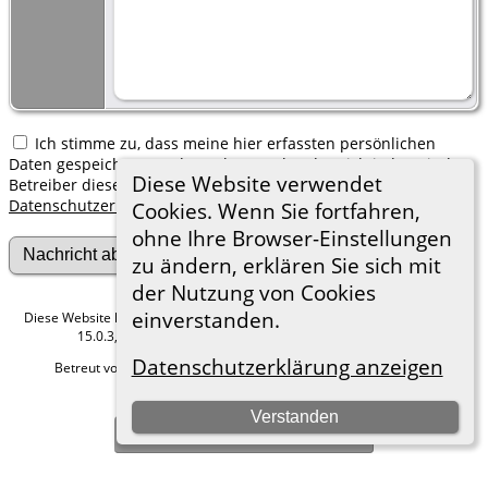
Ich stimme zu, dass meine hier erfassten persönlichen
Daten gespeichert werden. Ich verstehe, dass ich jederzeit den
Diese Website verwendet
Betreiber dieser Website bitten kann, diese Daten zu löschen.
Datenschutzerklärung
Cookies. Wenn Sie fortfahren,
ohne Ihre Browser-Einstellungen
zu ändern, erklären Sie sich mit
der Nutzung von Cookies
einverstanden.
Diese Website läuft mit
The Next Generation of Genealogy Sitebuilding
v.
15.0.3, programmiert von Darrin Lythgoe © 2001-2026.
Datenschutzerklärung anzeigen
Betreut von
Roland zu Dortmund e.V.
. |
Datenschutzerklärung
.
Hier geht es zum Impressum
Verstanden
Zur Desktop-Webseite wechseln