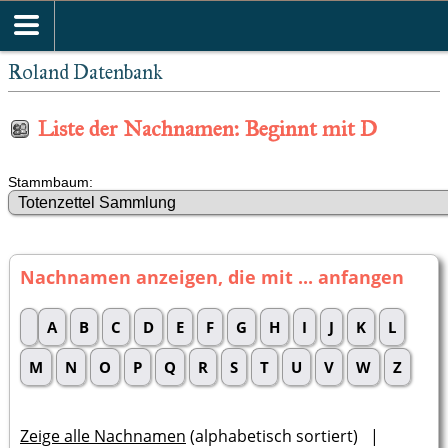
Roland Datenbank
Liste der Nachnamen: Beginnt mit D
Stammbaum:
Nachnamen anzeigen, die mit ... anfangen
A
B
C
D
E
F
G
H
I
J
K
L
M
N
O
P
Q
R
S
T
U
V
W
Z
Zeige alle Nachnamen
(alphabetisch sortiert) |