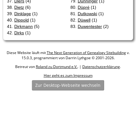
37.
Diers
(4)
79.
Dünninger
(1)
38.
Dietz
(6)
80.
Düpré
(1)
39.
Dinklage
(1)
81.
Dutkowski
(1)
40.
Dippold
(1)
82.
Düwell
(1)
41.
Dirkmann
(5)
83.
Duwentester
(2)
42.
Dirks
(1)
Diese Website läuft mit
The Next Generation of Genealogy Sitebuilding
v.
15.0.3, programmiert von Darrin Lythgoe © 2001-2026.
Betreut von
Roland zu Dortmund e.V.
. |
Datenschutzerklärung
.
Hier geht es zum Impressum
Zur Desktop-Webseite wechseln