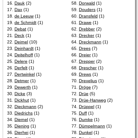
16.
Dauk
(2)
58.
Dorwald
(1)
17.
Dax
(1)
59.
Douders
(1)
18.
de Leeuw
(1)
60.
Dransfeld
(1)
19.
de Schmidt
(1)
61.
Drawe
(1)
20.
Debat
(1)
62.
Drebber
(2)
21.
Deck
(1)
63.
Drecker
(1)
22.
Deimel
(10)
64.
Dreckmann
(1)
23.
Deinhardt
(1)
65.
Drees
(7)
24.
Deitelhoff
(1)
66.
Dreier
(1)
25.
Delere
(1)
67.
Drepper
(2)
26.
Derfelt
(1)
68.
Drescher
(1)
27.
Dertwinkel
(1)
69.
Drews
(1)
28.
Detmer
(1)
70.
Drexelius
(1)
29.
Dewerth
(1)
71.
Dröge
(7)
30.
Dicke
(3)
72.
Drüe
(5)
31.
Dickhut
(1)
73.
Drüe-Hanweg
(2)
32.
Dieckmann
(2)
74.
Drüppel
(1)
33.
Diedrichs
(1)
75.
Duff
(1)
34.
Diemel
(1)
76.
Dumke
(1)
35.
Diening
(1)
77.
Dümpelmann
(1)
36.
Dierhei
(1)
78.
Dunkel
(1)