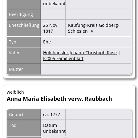
unbekannt
Beerdigung
Eheschließung
25 Nov
Kaufung-Kreis Goldberg-
1817
Schlesien
Typ
Ehe
Vater
Hofehäusler Johann Christoph Rose
|
F2005 Familienblatt
Mutter
weiblich
Anna Maria Elisabeth verw. Raubbach
Geburt
ca. 1777
Tod
Datum
unbekannt