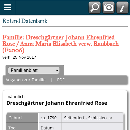
Roland Datenbank
Familie: Dreschgärtner Johann Ehrenfried
Rose / Anna Maria Elisabeth verw. Raubbach
(F2006)
verh. 25 Nov 1817
Angaben zur Familie
|
PDF
männlich
Dreschgärtner Johann Ehrenfried Rose
Geburt
ca. 1790
Seitendorf - Schlesien
Tod
Datum