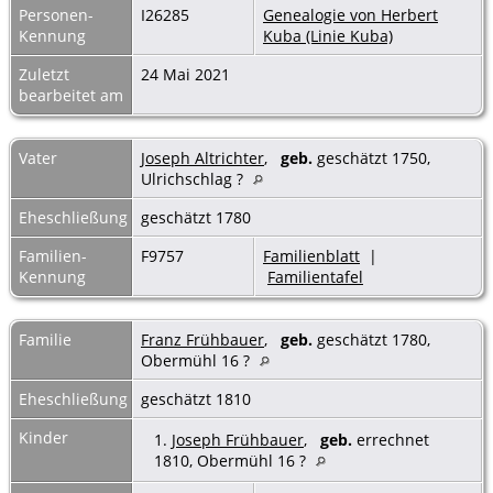
Personen-
I26285
Genealogie von Herbert
Kennung
Kuba (Linie Kuba)
Zuletzt
24 Mai 2021
bearbeitet am
Vater
Joseph Altrichter
,
geb.
geschätzt 1750,
Ulrichschlag ?
Eheschließung
geschätzt 1780
Familien-
F9757
Familienblatt
|
Kennung
Familientafel
Familie
Franz Frühbauer
,
geb.
geschätzt 1780,
Obermühl 16 ?
Eheschließung
geschätzt 1810
Kinder
1.
Joseph Frühbauer
,
geb.
errechnet
1810, Obermühl 16 ?