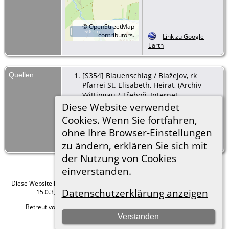
©
OpenStreetMap
500 m
contributors.
=
Link zu Google
Earth
Quellen
[
S354
] Blauenschlag / Blažejov, rk
Pfarrei St. Elisabeth, Heirat, (Archiv
Wittingau / Třeboň, Internet
https://digi.ceskearchivy.cz), 24 Mai
Diese Website verwendet
2021, Buch 9, Aufn. 99, Abschrift
Cookies. Wenn Sie fortfahren,
Herbert Kuba.
ohne Ihre Browser-Einstellungen
Heirat des Sohnes Joseph Frühbauer
und Katharina Sigmund
zu ändern, erklären Sie sich mit
der Nutzung von Cookies
einverstanden.
Diese Website läuft mit
The Next Generation of Genealogy Sitebuilding
v.
Datenschutzerklärung anzeigen
15.0.3, programmiert von Darrin Lythgoe © 2001-2026.
Betreut von
Roland zu Dortmund e.V.
. |
Datenschutzerklärung
.
Verstanden
Hier geht es zum Impressum