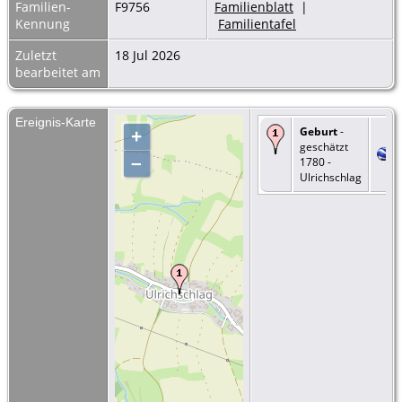
Familien-
F9756
Familienblatt
|
Kennung
Familientafel
Zuletzt
18 Jul 2026
bearbeitet am
Ereignis-Karte
Geburt
-
+
geschätzt
–
1780 -
Ulrichschlag