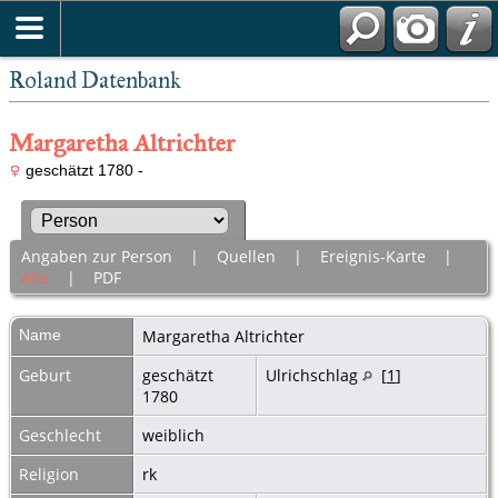
Roland Datenbank
Margaretha Altrichter
geschätzt 1780 -
Angaben zur Person
|
Quellen
|
Ereignis-Karte
|
Alle
|
PDF
Name
Margaretha
Altrichter
Geburt
geschätzt
Ulrichschlag
[
1
]
1780
Geschlecht
weiblich
Religion
rk