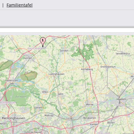
|
Familientafel