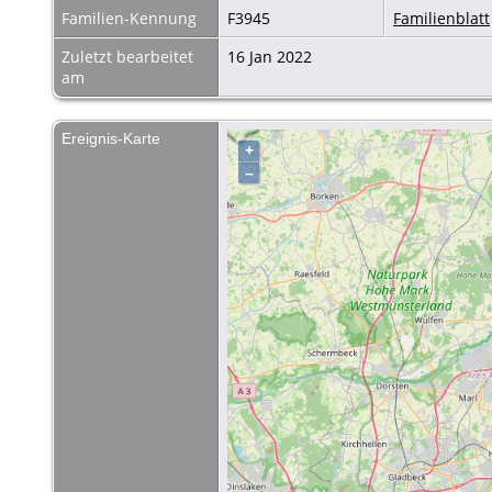
Familien-Kennung
F3945
Familienblatt
Zuletzt bearbeitet
16 Jan 2022
am
Ereignis-Karte
+
–