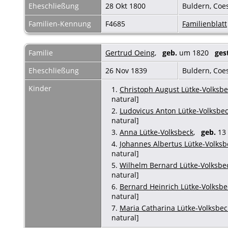
Eheschließung
28 Okt 1800
Buldern, Coe
Familien-Kennung
F4685
Familienblatt
Familie
Gertrud Oeing
,
geb.
um 1820
ges
Eheschließung
26 Nov 1839
Buldern, Coe
Kinder
1.
Christoph August Lütke-Volksbe
natural]
2.
Ludovicus Anton Lütke-Volksbe
natural]
3.
Anna Lütke-Volksbeck
,
geb.
13 
4.
Johannes Albertus Lütke-Volksb
natural]
5.
Wilhelm Bernard Lütke-Volksbe
natural]
6.
Bernard Heinrich Lütke-Volksbe
natural]
7.
Maria Catharina Lütke-Volksbec
natural]