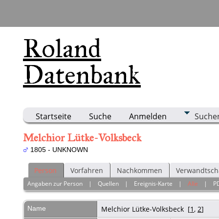
Roland
Datenbank
Startseite
Suche
Anmelden
Suche
Melchior Lütke-Volksbeck
1805 - UNKNOWN
Person
Vorfahren
Nachkommen
Verwandtsch
Angaben zur Person
|
Quellen
|
Ereignis-Karte
|
Alle
|
P
Name
Melchior
Lütke-Volksbeck
[
1
,
2
]