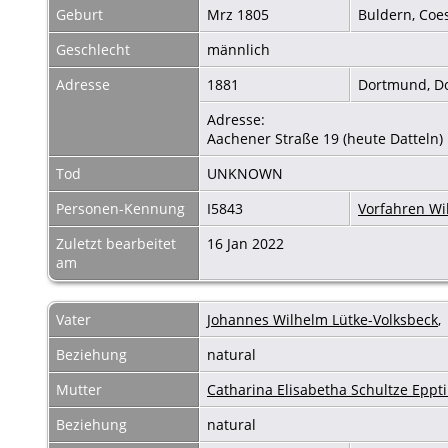
Geburt
Mrz 1805
Buldern, Coe
Geschlecht
männlich
Adresse
1881
Dortmund, D
Adresse:
Aachener Straße 19 (heute Datteln)
Tod
UNKNOWN
Personen-Kennung
I5843
Vorfahren Wi
Zuletzt bearbeitet
16 Jan 2022
am
Vater
Johannes Wilhelm Lütke-Volksbeck
Beziehung
natural
Mutter
Catharina Elisabetha Schultze Eppt
Beziehung
natural