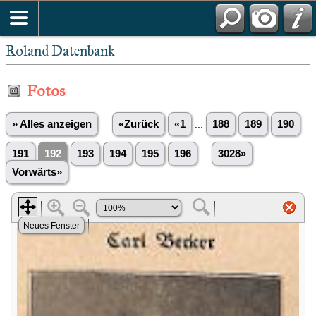
Roland Datenbank
Fotos
» Alles anzeigen
«Zurück
«1
...
188
189
190
191
192
193
194
195
196
...
3028»
Vorwärts»