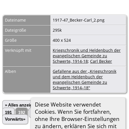
Dateiname
1917-47_Becker-Carl_2.png
Dateigröße
295k
Größe
400 x 524
Verknüpft mit
Kriegschronik und Heldenbuch der
evangelischen Gemeinde zu
Schwerte, 1914-18
;
Carl Becker
Alben
Gefallene aus der „Kriegschronik
und dem Heldenbuch der
evangelischen Gemeinde zu
Schwerte, 1914–18"
Diese Website verwendet
» Alles anzeigen
«Zurück
«1
...
188
189
190
Cookies. Wenn Sie fortfahren,
191
192
193
194
195
196
...
3028»
ohne Ihre Browser-Einstellungen
Vorwärts»
zu ändern, erklären Sie sich mit