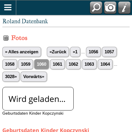
Roland Datenbank
Fotos
» Alles anzeigen
«Zurück
«1
...
1056
1057
1058
1059
1060
1061
1062
1063
1064
...
3028»
Vorwärts»
Wird geladen...
Geburtsdaten Kinder Kopczynski
Geburtsdaten Kinder Kopczynski