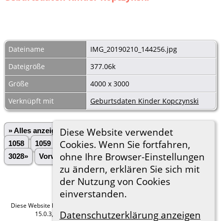
Dateiname
IMG_20190210_144256.jpg
Dateigröße
377.06k
Größe
4000 x 3000
Verknüpft mit
Geburtsdaten Kinder Kopczynski
Diese Website verwendet
» Alles anzeigen
«Zurück
«1
...
1056
1057
Cookies. Wenn Sie fortfahren,
1058
1059
1060
1061
1062
1063
1064
...
ohne Ihre Browser-Einstellungen
3028»
Vorwärts»
zu ändern, erklären Sie sich mit
der Nutzung von Cookies
einverstanden.
Diese Website läuft mit
The Next Generation of Genealogy Sitebuilding
v.
Datenschutzerklärung anzeigen
15.0.3, programmiert von Darrin Lythgoe © 2001-2026.