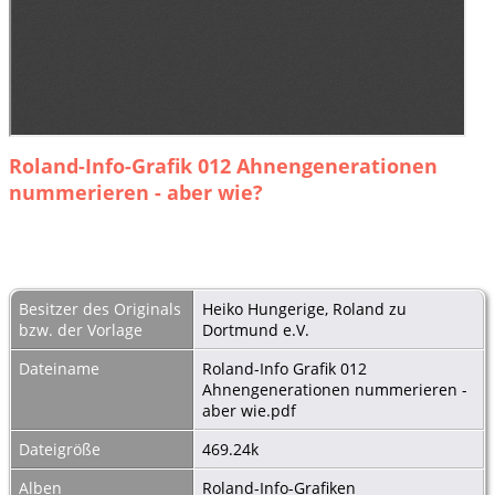
Roland-Info-Grafik 012 Ahnengenerationen
nummerieren - aber wie?
Besitzer des Originals
Heiko Hungerige, Roland zu
bzw. der Vorlage
Dortmund e.V.
Dateiname
Roland-Info Grafik 012
Ahnengenerationen nummerieren -
aber wie.pdf
Dateigröße
469.24k
Alben
Roland-Info-Grafiken