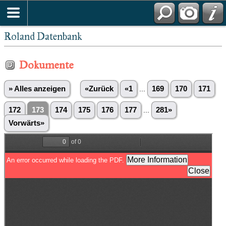
Roland Datenbank
Dokumente
» Alles anzeigen
«Zurück
«1
...
169
170
171
172
173
174
175
176
177
...
281»
Vorwärts»