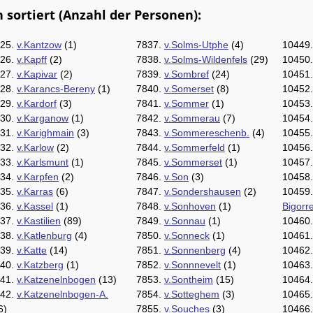
sortiert (Anzahl der Personen):
25.
v.Kantzow
(1)
7837.
v.Solms-Utphe
(4)
10449
26.
v.Kapff
(2)
7838.
v.Solms-Wildenfels
(29)
10450
27.
v.Kapivar
(2)
7839.
v.Sombref
(24)
10451
28.
v.Karancs-Bereny
(1)
7840.
v.Somerset
(8)
10452
29.
v.Kardorf
(3)
7841.
v.Sommer
(1)
10453
30.
v.Karganow
(1)
7842.
v.Sommerau
(7)
10454
31.
v.Karighmain
(3)
7843.
v.Sommereschenb.
(4)
10455
32.
v.Karlow
(2)
7844.
v.Sommerfeld
(1)
10456
33.
v.Karlsmunt
(1)
7845.
v.Sommerset
(1)
10457
34.
v.Karpfen
(2)
7846.
v.Son
(3)
10458
35.
v.Karras
(6)
7847.
v.Sondershausen
(2)
10459
36.
v.Kassel
(1)
7848.
v.Sonhoven
(1)
Bigorr
37.
v.Kastilien
(89)
7849.
v.Sonnau
(1)
10460
38.
v.Katlenburg
(4)
7850.
v.Sonneck
(1)
10461
39.
v.Katte
(14)
7851.
v.Sonnenberg
(4)
10462
40.
v.Katzberg
(1)
7852.
v.Sonnnevelt
(1)
10463
41.
v.Katzenelnbogen
(13)
7853.
v.Sontheim
(15)
10464
42.
v.Katzenelnbogen-A.
7854.
v.Sotteghem
(3)
10465
6)
7855.
v.Souches
(3)
10466