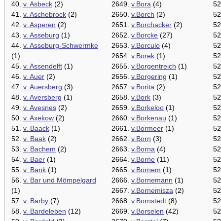
40.
v. Asbeck
(2)
2649.
v.Bora
(4)
52
41.
v. Aschebrock
(2)
2650.
v.Borch
(2)
52
42.
v. Asperen
(2)
2651.
v.Borchacker
(2)
52
43.
v. Asseburg
(1)
2652.
v.Borcke
(27)
52
44.
v. Asseburg-Schwermke
2653.
v.Borculo
(4)
52
(1)
2654.
v.Borek
(1)
52
45.
v. Assendelft
(1)
2655.
v.Borgentreich
(1)
52
46.
v. Auer
(2)
2656.
v.Borgering
(1)
52
47.
v. Auersberg
(3)
2657.
v.Borita
(2)
52
48.
v. Aversberg
(1)
2658.
v.Bork
(3)
52
49.
v. Avesnes
(2)
2659.
v.Borkeloo
(1)
52
50.
v. Axekow
(2)
2660.
v.Borkenau
(1)
52
51.
v. Baack
(1)
2661.
v.Bormeer
(1)
52
52.
v. Baak
(2)
2662.
v.Born
(3)
52
53.
v. Bachem
(2)
2663.
v.Borna
(4)
52
54.
v. Baer
(1)
2664.
v.Borne
(11)
52
55.
v. Bank
(1)
2665.
v.Bornem
(1)
52
56.
v. Bar und Mömpelgard
2666.
v.Bornemann
(1)
52
(1)
2667.
v.Bornemisza
(2)
52
57.
v. Barby
(7)
2668.
v.Bornstedt
(8)
52
58.
v. Bardeleben
(12)
2669.
v.Borselen
(42)
52