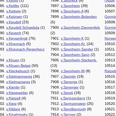
84.
v.Kettig
(1)
7896.
v.Sponeck
(8)
l'Aube
85.
v.Kettler
(111)
7897.
v.Sponheim
(39)
10506
86.
v.Kettwig
(2)
7898.
v.Sponheim-A
(6)
10507
87.
v.Ketzgen
(1)
7899.
v.Sponheim-Bolanden
Gormi
88.
v.Keudell
(23)
(5)
10508
89.
v.Keudell-Schwebda
(1)
7900.
v.Sponheim-Dannenfels
Gormi
90.
v.Kevenh
(74)
(2)
10509
91.
v.Keyserlingk
(76)
7901.
v.Sponheim-K
(1)
Norwe
92.
v.Khaynach
(5)
7902.
v.Sponheim-Kr.
(24)
10510
93.
v.Khaynach-Regenherz
7903.
v.Sponheim-Sander
(1)
10511
)
7904.
v.Sponheim-Sayn
(2)
10512
94.
v.Khuen
(1)
7905.
v.Sponheim-Starkenb.
10513
95.
v.Khuen-Belasi
(50)
(13)
10514
96.
v.Kieckebusch
(1)
7906.
v.Sponheim-W
(8)
Ratzeb
97.
v.Kielmannsegg
(36)
7907.
v.Spontin
(19)
10515
98.
v.Kielmansegg
(3)
7908.
v.Sprenge
(1)
10516
99.
v.Kienlin
(1)
7909.
v.Sprenger
(1)
10517
00.
v.Kiesewetter
(6)
7910.
v.Spreti
(18)
10518
01.
v.Kietzell
(4)
7911.
v.Sprinzenberg
(1)
10519
02.
v.Kiew
(4)
7912.
v.Sprinzenstein
(25)
10520
03.
v.Kildare
(6)
7913.
v.Sprotborough
(8)
10521
04.
v.Kinalmeaky
(1)
7914.
v.Sprowy
(2)
10522