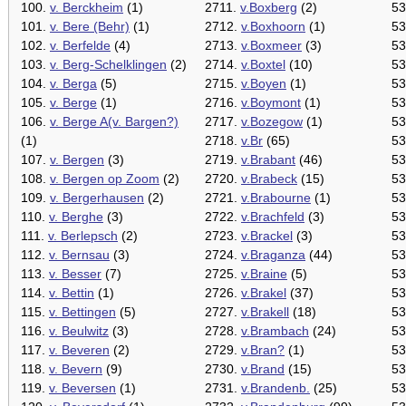
100.
v. Berckheim
(1)
2711.
v.Boxberg
(2)
53
101.
v. Bere (Behr)
(1)
2712.
v.Boxhoorn
(1)
53
102.
v. Berfelde
(4)
2713.
v.Boxmeer
(3)
53
103.
v. Berg-Schelklingen
(2)
2714.
v.Boxtel
(10)
53
104.
v. Berga
(5)
2715.
v.Boyen
(1)
53
105.
v. Berge
(1)
2716.
v.Boymont
(1)
53
106.
v. Berge A(v. Bargen?)
2717.
v.Bozegow
(1)
53
(1)
2718.
v.Br
(65)
53
107.
v. Bergen
(3)
2719.
v.Brabant
(46)
53
108.
v. Bergen op Zoom
(2)
2720.
v.Brabeck
(15)
53
109.
v. Bergerhausen
(2)
2721.
v.Brabourne
(1)
53
110.
v. Berghe
(3)
2722.
v.Brachfeld
(3)
53
111.
v. Berlepsch
(2)
2723.
v.Brackel
(3)
53
112.
v. Bernsau
(3)
2724.
v.Braganza
(44)
53
113.
v. Besser
(7)
2725.
v.Braine
(5)
53
114.
v. Bettin
(1)
2726.
v.Brakel
(37)
53
115.
v. Bettingen
(5)
2727.
v.Brakell
(18)
53
116.
v. Beulwitz
(3)
2728.
v.Brambach
(24)
53
117.
v. Beveren
(2)
2729.
v.Bran?
(1)
53
118.
v. Bevern
(9)
2730.
v.Brand
(15)
53
119.
v. Beversen
(1)
2731.
v.Brandenb.
(25)
53