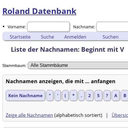
Roland Datenbank
Vorname:
Nachname:
Startseite
Suche
Anmelden
Suchen
Liste der Nachnamen: Beginnt mit V
Stammbaum:
Nachnamen anzeigen, die mit ... anfangen
Kein Nachname
"
'
(
*
.
2
5
?
A
B
Zeige alle Nachnamen
(alphabetisch sortiert) |
Übersi