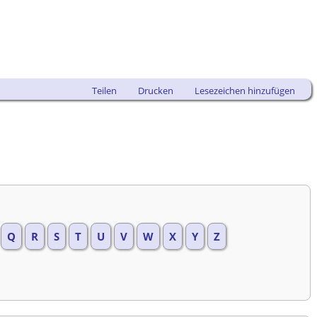
Teilen
Drucken
Lesezeichen hinzufügen
Q
R
S
T
U
V
W
X
Y
Z