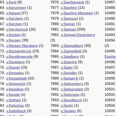
63.
v.Kent
(8)
7876.
v.Sperberseck
(1)
10487
64.
v.Kenzingen
(1)
7877.
v.Sperling
(13)
10488
65.
v.Keppel
(27)
7878.
v.Sperling-Manstein
(1)
10489
66.
v.Kerckem
(1)
7879.
v.Spessart
(1)
10490
67.
v.Kercken
(1)
7880.
v.Speyer
(1)
10491
68.
v.Kerckerinck
(20)
7881.
v.Spiegel
(200)
10492
69.
v.Kerken
(1)
7882.
v.Spiegel-Desenberg
10493
70.
v.Kerpen
(39)
(3)
10494
71.
v.Kerpen-Warsberg
(1)
7883.
v.Spiegelberg
(30)
(2)
72.
v.Kerssenbrock
(23)
7884.
v.Spiegelfeld
(5)
10495
73.
v.Kerstlingerode
(9)
7885.
v.Spielberg
(1)
Egishe
74.
v.Keseberg
(1)
7886.
v.Spiering
(9)
10496
75.
v.Kessel
(19)
7887.
v.Spies
(1)
10497
76.
v.Kesselau
(1)
7888.
v.Spindler
(1)
10498
77.
v.Kesselstatt
(42)
7889.
v.Spitael-K
(1)
10499
78.
v.Kessenich
(1)
7890.
v.Spitzenberg
(3)
10500
79.
v.Kessikon
(1)
7891.
v.Spitzenstein
(2)
10501
80.
v.Kessle
(1)
7892.
v.Spitznase
(1)
10502
81.
v.Kethely
(1)
7893.
v.Spoelberch
(1)
10503
82.
v.Ketschau
(2)
7894.
v.Spohr
(1)
10504
83.
v.Kettelhack
(3)
7895.
v.Spoleto
(5)
10505