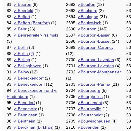
81.
v. Beeren
(8)
2692.
v.Bouillon
(12)
53
82.
v. Beerfeld
(1)
2693.
v.Boulaere
(2)
53
83.
v. Beffort
(1)
2694.
v.Boulogne
(21)
53
84.
v. Beffort (Beaufort)
(1)
2695.
v.Boulowisch
(1)
53
85.
v. Behr
(26)
2696.
v.Bourbon
(145)
53
86.
v. Behrenreiter-Przimski
2697.
v.Bourbon-Basian
(6)
53
(3)
2698.
v.Bourbon-Busset
(24)
53
87.
v. Bellin
(8)
2699.
v.Bourbon-Carency
53
88.
v. Bellin (?)
(1)
(12)
53
89.
v. Belling
(1)
2700.
v.Bourbon-Lavedan
(6)
53
90.
v. Bellinghoven
(1)
2701.
v.Bourbon-Levedan
(4)
53
91.
v. Below
(12)
2702.
v.Bourbon-Montpensier
53
92.
v. Beneckendorf
(2)
(1)
53
93.
v. Beneckendorff
(12)
2703.
v.Bourbon-Parma
(21)
53
94.
v. Beneckendorff und v.
2704.
v.Bourbourg
(5)
53
Hindenburg
(1)
2705.
v.Bourghelles
(1)
53
95.
v. Benndorf
(1)
2706.
v.Bourlemont
(5)
53
96.
v. Bennewitz
(1)
2707.
v.Bourneville
(1)
53
97.
v. Bennigsen
(1)
2708.
v.Bourscheidt
(2)
53
98.
v. Bentheim
(1)
2709.
v.Bouwinghausen
(4)
53
99.
v. Berckhan (Birkhan)
(1)
2710.
v.Bovenden
(1)
53