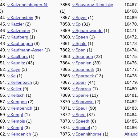
43.
v.Katzenelnbogen-N.
7856.
v.Souvorov-Rimnisky
10467
0)
(1)
10468
44.
v.Katzenstein
(9)
7857.
v.Soyer
(1)
10469
45.
v.Katzler
(2)
7858.
v.Sp
(31)
10470
46.
v.Katzmann
(1)
7859.
v.Spaarnwoude
(1)
10471
47.
v.Kaufberg
(1)
7860.
v.Spaen
(1)
10472
48.
v.Kauffungen
(8)
7861.
v.Spale
(1)
10473
49.
v.Kaufmann-Asser
(1)
7862.
v.Span
(1)
10474
50.
v.Kaulbars
(1)
7863.
v.Spangen
(22)
10475
51.
v.Kaunitz
(43)
7864.
v.Spanien
(39)
10476
52.
v.Kayn
(3)
7865.
v.Spannuth
(1)
10477
53.
v.Ke
(1)
7866.
v.Sparneck
(13)
10478
54.
v.Kellenbach
(3)
7867.
v.Sparr
(44)
10479
55.
v.Keller
(9)
7868.
v.Sparrau
(1)
10480
56.
v.Keltsch
(1)
7869.
v.Sparre
(13)
10481
57.
v.Kempen
(2)
7870.
v.Sparwein
(2)
10482
58.
v.Kempenich
(1)
7871.
v.Spaur
(90)
10483
59.
v.Kempf
(1)
7872.
v.Spee
(37)
10484
60.
v.Kempis
(1)
7873.
v.Speeth
(8)
10485
61.
v.Kempt
(3)
7874.
v.Speidel
(1)
10486
62.
v.Kendenich
(1)
7875.
v.Spennithorne
(1)
Altlan