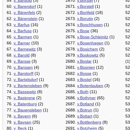
59.
v. Bardold
(3)
2670.
v.Borstel
(7)
52
60.
v. Barendorf
(1)
2671.
v.Borstell
(1)
52
61.
v. Bärenfels
(2)
2672.
v.Bortfeld
(18)
52
62.
v. Bärenstein
(1)
2673.
v.Borutin
(2)
52
63.
v. Barfus
(16)
2674.
v.Boschhusen
(1)
52
64.
v. Barfuss
(1)
2675.
v.Bose
(36)
52
65.
v. Barmen
(1)
2676.
v.Bose-Schleinitz
(1)
52
66.
v. Barner
(10)
2677.
v.Bosenhagen
(1)
52
67.
v. Barnewitz
(3)
2678.
v.Bosichem
(2)
52
68.
v. Barold
(8)
2679.
v.Boskowitz
(5)
52
69.
v. Barsse
(3)
2680.
v.Boslar
(1)
(1
70.
v. Barssen
(4)
2681.
v.Bosnien
(12)
52
71.
v. Barstorff
(1)
2682.
v.Bosse
(1)
52
72.
v. Bartelsdorf
(1)
2683.
v.Bostel
(16)
52
73.
v. Bartensleben
(9)
2684.
v.Botenlauben
(3)
52
74.
v. Bassewitz
(8)
2685.
v.Both
(11)
52
75.
v. Bastogne
(2)
2686.
v.Bothmer
(65)
52
76.
v. Batenburg
(2)
2687.
v.Botland
(1)
53
77.
v. Bauensleben
(1)
2688.
v.Botrun
(1)
53
78.
v. Bayern
(6)
2689.
v.Bottart
(1)
53
79.
v. Baysen
(25)
2690.
v.Bottlenberg
(8)
53
80.
v. Beck
(1)
2691.
v.Botzheim
(5)
53