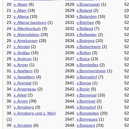
20.
v. Alpen
(6)
2628.
v.Bojanowski
(1)
52
21.
v. Alten
(18)
2629.
v.Boland
(2)
(2
22.
v. Altena
(10)
2630.
v.Bolanden
(16)
52
23.
v. Altena-Isenburg
(1)
2631.
v.Bolchen
(9)
52
24.
v. Altenbockum
(3)
2632.
v.Bolland
(7)
52
25.
v. Alvensleben
(29)
2633.
v.Bollweiler
(2)
52
26.
v. Amelunxen
(28)
2634.
v.Bologna
(10)
52
27.
v. Amstel
(2)
2635.
v.Bolsenheim
(2)
52
28.
v. Andlau
(16)
2636.
v.Bolton
(3)
52
29.
v. Andrum
(1)
2637.
v.Bolza
(13)
52
30.
v. Anger
(1)
2638.
v.Bombelles
(2)
52
31.
v. Apeltern
(2)
2639.
v.Bommersheim
(1)
52
32.
v. Appeltern
(4)
2640.
v.Bomsdorf
(7)
52
33.
v. Arendal
(1)
2641.
v.Bonge
(1)
52
34.
v. Argenteau
(2)
2642.
v.Bonin
(5)
52
35.
v. Arkel
(2)
2643.
v.Bonneval
(10)
52
36.
v. Arnim
(39)
2644.
v.Bonnivet
(2)
52
37.
v. Arnsberg
(3)
2645.
v.Bonsdorf
(1)
52
38.
v. Arnsberg und v. Werl
2646.
v.Bonstetten
(20)
52
(1)
2647.
v.Bonyques
(1)
52
39.
v. Arnstein
(6)
2648.
v.Boppard
(33)
52