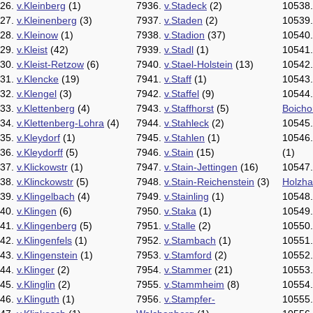
26.
v.Kleinberg
(1)
7936.
v.Stadeck
(2)
10538
27.
v.Kleinenberg
(3)
7937.
v.Staden
(2)
10539
28.
v.Kleinow
(1)
7938.
v.Stadion
(37)
10540
29.
v.Kleist
(42)
7939.
v.Stadl
(1)
10541
30.
v.Kleist-Retzow
(6)
7940.
v.Stael-Holstein
(13)
10542
31.
v.Klencke
(19)
7941.
v.Staff
(1)
10543
32.
v.Klengel
(3)
7942.
v.Staffel
(9)
10544
33.
v.Klettenberg
(4)
7943.
v.Staffhorst
(5)
Boicho
34.
v.Klettenberg-Lohra
(4)
7944.
v.Stahleck
(2)
10545
35.
v.Kleydorf
(1)
7945.
v.Stahlen
(1)
10546
36.
v.Kleydorff
(5)
7946.
v.Stain
(15)
(1)
37.
v.Klickowstr
(1)
7947.
v.Stain-Jettingen
(16)
10547
38.
v.Klinckowstr
(5)
7948.
v.Stain-Reichenstein
(3)
Holzh
39.
v.Klingelbach
(4)
7949.
v.Stainling
(1)
10548
40.
v.Klingen
(6)
7950.
v.Staka
(1)
10549
41.
v.Klingenberg
(5)
7951.
v.Stalle
(2)
10550
42.
v.Klingenfels
(1)
7952.
v.Stambach
(1)
10551
43.
v.Klingenstein
(1)
7953.
v.Stamford
(2)
10552
44.
v.Klinger
(2)
7954.
v.Stammer
(21)
10553
45.
v.Klinglin
(2)
7955.
v.Stammheim
(8)
10554
46.
v.Klinguth
(1)
7956.
v.Stampfer-
10555