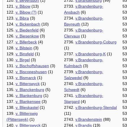
120.
v. Beyersdorf
(1)
2732.
v.Brandenburg
(99)
53
121.
v. Bibow
(13)
2733.
v.Brandenburg-
53
122.
v. Bibow (?)
(1)
Ansbach
(6)
53
123.
v. Bibra
(3)
2734.
v.Brandenburg-
53
124.
v. Bickenbach
(10)
Bayreuth
(12)
53
125.
v. Biedenfeld
(6)
2735.
v.Brandenburg-
53
126.
v. Biesenkow
(3)
Clervaux
(1)
53
127.
v. Billerbeck
(4)
2736.
v.Brandenburg-Coburg
53
128.
v. Bilstein
(3)
(1)
53
129.
v. Binsfeld
(1)
2737.
v.Brandenburg-K
(1)
53
130.
v. Birgel
(3)
2738.
v.Brandenburg-
53
131.
v. Bischoffshausen
(3)
Kulmbach
(3)
53
132.
v. Biscopeshusen
(1)
2739.
v.Brandenburg-
53
133.
v. Bismarck
(1)
Salzwedel
(9)
53
134.
v. Bitterswyck
(1)
2740.
v.Brandenburg-
53
135.
v. Blanckenburg
(5)
Schwedt
(6)
53
136.
v. Blankenburg
(1)
2741.
v.Brandenburg-
53
137.
v. Blankensee
(3)
Stargard
(4)
53
138.
v. Blieskastel
(1)
2742.
v.Brandenburg-Stendal
53
139.
v. Blitterswig
(11)
53
(Plitterswyk)
(1)
2743.
v.Brandenstein
(88)
53
140.
v. Blitterswyck
(2)
2744.
v.Brandis
(19)
53