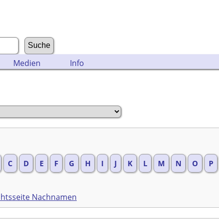
Medien
Info
C
D
E
F
G
H
I
J
K
L
M
N
O
P
chtsseite Nachnamen