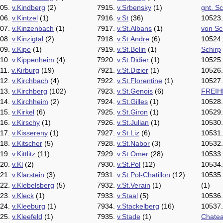
05.
v.Kindberg
(2)
7915.
v.Srbensky
(1)
gnt. Sc
06.
v.Kintzel
(1)
7916.
v.St
(36)
10523
07.
v.Kinzenbach
(1)
7917.
v.St.Albans
(1)
von Sc
08.
v.Kinzigtal
(2)
7918.
v.St.Andre
(6)
10524
09.
v.Kipe
(1)
7919.
v.St.Belin
(1)
Schirp
10.
v.Kippenheim
(4)
7920.
v.St.Didier
(1)
10525
11.
v.Kirburg
(19)
7921.
v.St.Dizier
(1)
10526
12.
v.Kirchbach
(4)
7922.
v.St.Florentine
(1)
10527
13.
v.Kirchberg
(102)
7923.
v.St.Genois
(6)
FREI
14.
v.Kirchheim
(2)
7924.
v.St.Gilles
(1)
10528
15.
v.Kirkel
(6)
7925.
v.St.Giron
(1)
10529
16.
v.Kirschy
(1)
7926.
v.St.Julian
(1)
10530
17.
v.Kissereny
(1)
7927.
v.St.Liz
(6)
10531
18.
v.Kitscher
(5)
7928.
v.St.Nabor
(3)
10532
19.
v.Kittlitz
(11)
7929.
v.St.Omer
(28)
10533
20.
v.Kl
(2)
7930.
v.St.Pol
(12)
10534
21.
v.Klarstein
(3)
7931.
v.St.Pol-Chatillon
(12)
10535
22.
v.Klebelsberg
(5)
7932.
v.St.Verain
(1)
(1)
23.
v.Kleck
(1)
7933.
v.Staal
(5)
10536
24.
v.Kleeburg
(1)
7934.
v.Stackelberg
(16)
10537
25.
v.Kleefeld
(1)
7935.
v.Stade
(1)
Chate