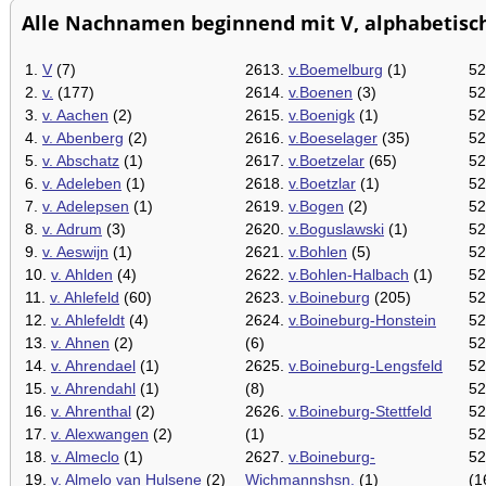
Alle Nachnamen beginnend mit V, alphabetisch 
1.
V
(7)
2613.
v.Boemelburg
(1)
52
2.
v.
(177)
2614.
v.Boenen
(3)
52
3.
v. Aachen
(2)
2615.
v.Boenigk
(1)
52
4.
v. Abenberg
(2)
2616.
v.Boeselager
(35)
52
5.
v. Abschatz
(1)
2617.
v.Boetzelar
(65)
52
6.
v. Adeleben
(1)
2618.
v.Boetzlar
(1)
52
7.
v. Adelepsen
(1)
2619.
v.Bogen
(2)
52
8.
v. Adrum
(3)
2620.
v.Boguslawski
(1)
52
9.
v. Aeswijn
(1)
2621.
v.Bohlen
(5)
52
10.
v. Ahlden
(4)
2622.
v.Bohlen-Halbach
(1)
52
11.
v. Ahlefeld
(60)
2623.
v.Boineburg
(205)
52
12.
v. Ahlefeldt
(4)
2624.
v.Boineburg-Honstein
52
13.
v. Ahnen
(2)
(6)
52
14.
v. Ahrendael
(1)
2625.
v.Boineburg-Lengsfeld
52
15.
v. Ahrendahl
(1)
(8)
52
16.
v. Ahrenthal
(2)
2626.
v.Boineburg-Stettfeld
52
17.
v. Alexwangen
(2)
(1)
52
18.
v. Almeclo
(1)
2627.
v.Boineburg-
52
19.
v. Almelo van Hulsene
(2)
Wichmannshsn.
(1)
(1