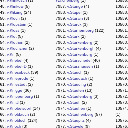
47.
v.Klinkosch
(1)
Walchenberg
(1)
10556
48.
v.Klinkow
(5)
7957.
v.Stange
(4)
10557
49.
v.Klitzing
(24)
7958.
v.Stapel
(1)
10558
50.
v.Kloch
(2)
7959.
v.Starain
(3)
10559
51.
v.Klopstein
(1)
7960.
v.Starck
(3)
10560
52.
v.Kloss
(1)
7961.
v.Starhemberg
(122)
10561
53.
v.Klot
(5)
7962.
v.Stark
(2)
10562
54.
v.Klothen
(2)
7963.
v.Starkenberg
(2)
10563
55.
v.Kluchzner
(2)
7964.
v.Starkenborgh
(4)
10564
56.
v.Kn
(5)
7965.
v.Starkenburg
(1)
10565
57.
v.Knebel
(4)
7966.
v.Starschedel
(40)
10566
58.
v.Knebel-D
(1)
7967.
v.Starzhausen
(1)
10567
59.
v.Knesebeck
(39)
7968.
v.Stauch
(1)
10568
60.
v.Knieprode
(1)
7969.
v.Staudach
(1)
10569
61.
v.Kniestedt
(2)
7970.
v.Stauding
(2)
10570
62.
v.Knigge
(36)
7971.
v.Staufen
(13)
10571
63.
v.Knippenburg
(1)
7972.
v.Staufenberg
(3)
10572
64.
v.Knittl
(1)
7973.
v.Stauff
(2)
10573
65.
v.Knobelsdorf
(14)
7974.
v.Stauffen
(1)
10574
66.
v.Knoblauch
(2)
7975.
v.Stauffenberg
(57)
(1)
67.
v.Knobloch
(124)
7976.
v.Staupitz
(4)
10575
68.
v.Knoch
(3)
7977.
v.Stavele
(9)
10576